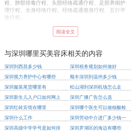
程、肺部排毒疗程。头部经络疏通疗程、足部养闹护
理疗程、全身经络疗程。经络疏通瘦身疗程、五行平
衡疗程。
B. 大学城旁边适合做什么生意
阅读全文
一、开跑腿公司，巧赚“懒人钱”
与深圳哪里买美容床相关的内容
根据大学生学习任务重，经常“宅在宿舍”的特点。张
先生在南京市某高校不到50来处开了一家跑腿公司，
深圳到西昌多少钱
深圳税务规划如何做好
这家公司的成员以勤工俭学的学生为主，在业务上则
以给校内外人员送外卖、代购商品为主。公司规模虽
深圳视力养护中心有哪些
顺丰深圳到温州多少钱
然不大，但日均接单达到250～300个，每天获纯利
深圳服装尾货哪里有
松山湖到深圳机场怎么走
近千元，一年纯赚30万元左右。
深圳新生儿入户口如何网上
深圳广播广告怎么选
二、利用自行车，巧赚广告费
申请
深圳红岭宾馆在哪里
深圳哪个医生可以做核酸检
赵先生自己是一家广告公司的经理。这几年，他根据
测
大学校园自行车多的特点，利用自行车作为投放平
深圳什么工作
深圳劳动中介进厂多少钱一
台，达到广告投放的效果，生意特别“火爆”，尤其是
个月
深圳高级中学学号是如何排
深圳罗湖区的海边有哪些