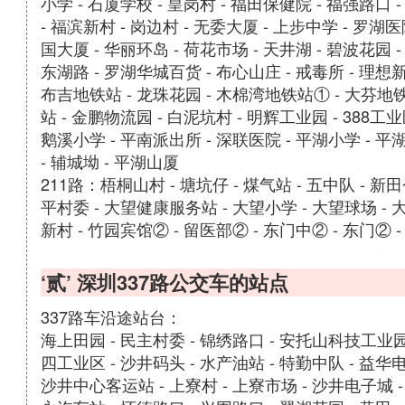
小学 - 石厦学校 - 皇岗村 - 福田保健院 - 福强路口 
- 福滨新村 - 岗边村 - 无委大厦 - 上步中学 - 罗湖医
国大厦 - 华丽环岛 - 荷花市场 - 天井湖 - 碧波花园 -
东湖路 - 罗湖华城百货 - 布心山庄 - 戒毒所 - 理想新
布吉地铁站 - 龙珠花园 - 木棉湾地铁站① - 大芬地铁
站 - 金鹏物流园 - 白泥坑村 - 明辉工业园 - 388工业
鹅溪小学 - 平南派出所 - 深联医院 - 平湖小学 - 平
- 辅城坳 - 平湖山厦
211路：梧桐山村 - 塘坑仔 - 煤气站 - 五中队 - 新田
平村委 - 大望健康服务站 - 大望小学 - 大望球场 - 大
新村 - 竹园宾馆② - 留医部② - 东门中② - 东门② 
‘贰’ 深圳337路公交车的站点
337路车沿途站台：
海上田园 - 民主村委 - 锦绣路口 - 安托山科技工业园 -
四工业区 - 沙井码头 - 水产油站 - 特勤中队 - 益华
沙井中心客运站 - 上寮村 - 上寮市场 - 沙井电子城 -