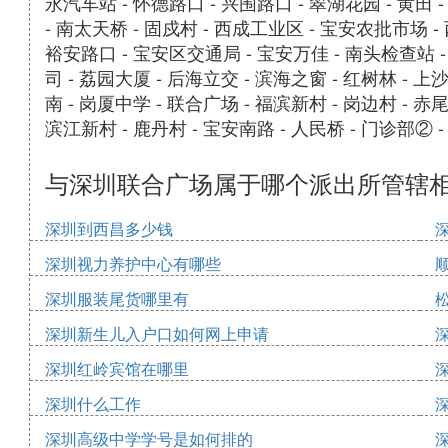
永汽车站 - 怀德路口 - 兴围路口 - 翠湖花园 - 黄田 
- 南太天桥 - 固戍村 - 西成工业区 - 宝安农批市场 -
裕安路口 - 宝安区交通局 - 宝安万佳 - 南头检查站 -
司 - 荔园大厦 - 后海立交 - 滨海之窗 - 红树林 - 
南 - 岗厦中学 - 联合广场 - 福滨新村 - 岗边村 - 赤
滨江新村 - 鹿丹村 - 宝安南路 - 人民桥 - 门诊部② -
与深圳联合广场属于哪个派出所管辖
深圳到西昌多少钱
深圳视力养护中心有哪些
深圳服装尾货哪里有
深圳新生儿入户口如何网上申请
深圳红岭宾馆在哪里
深圳什么工作
深圳高级中学学号是如何排的