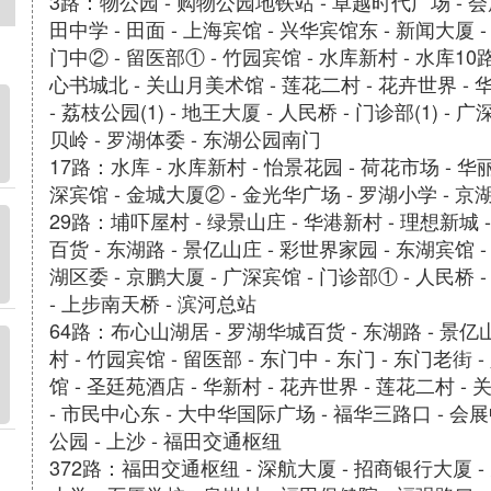
3路：物公园 - 购物公园地铁站 - 卓越时代广场 - 会
田中学 - 田面 - 上海宾馆 - 兴华宾馆东 - 新闻大厦 -
门中② - 留医部① - 竹园宾馆 - 水库新村 - 水库1
心书城北 - 关山月美术馆 - 莲花二村 - 花卉世界 - 
- 荔枝公园(1) - 地王大厦 - 人民桥 - 门诊部(1) - 
贝岭 - 罗湖体委 - 东湖公园南门
17路：水库 - 水库新村 - 怡景花园 - 荷花市场 - 华丽
深宾馆 - 金城大厦② - 金光华广场 - 罗湖小学 - 京
29路：埔吓屋村 - 绿景山庄 - 华港新村 - 理想新城 
百货 - 东湖路 - 景亿山庄 - 彩世界家园 - 东湖宾馆 -
湖区委 - 京鹏大厦 - 广深宾馆 - 门诊部① - 人民桥 
- 上步南天桥 - 滨河总站
64路：布心山湖居 - 罗湖华城百货 - 东湖路 - 景亿山
村 - 竹园宾馆 - 留医部 - 东门中 - 东门 - 东门老街
馆 - 圣廷苑酒店 - 华新村 - 花卉世界 - 莲花二村 -
- 市民中心东 - 大中华国际广场 - 福华三路口 - 会展
公园 - 上沙 - 福田交通枢纽
372路：福田交通枢纽 - 深航大厦 - 招商银行大厦 - 天