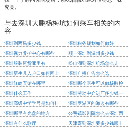
究竟。
与去深圳大鹏杨梅坑如何乘车相关的内
容
深圳到西昌多少钱
深圳税务规划如何做好
深圳视力养护中心有哪些
顺丰深圳到温州多少钱
深圳服装尾货哪里有
松山湖到深圳机场怎么走
深圳新生儿入户口如何网上
深圳广播广告怎么选
申请
深圳红岭宾馆在哪里
深圳哪个医生可以做核酸检
测
深圳什么工作
深圳劳动中介进厂多少钱一
个月
深圳高级中学学号是如何排
深圳罗湖区的海边有哪些
的
深圳哪里有光盘的地方
公明镇影剧院怎么去深圳西
站
深圳有什么歌厅
天津寄到深圳要多少钱顺丰