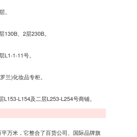
1层。
30B、2层230B。
1-1-11号。
圣罗兰)化妆品专柜。
3-L154及二层L253-L254号商铺。
万平万米，它整合了百货公司、国际品牌旗