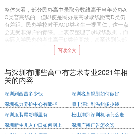
整体来看，部分民办高中录取分数线高于当年公办A
C类普高线的，但即便是民办最高录取线距离D类仍
有差距。民办学校对于ACD类考生一视同仁，这一点
会更受非深户的青睐。上表仅整理了录取线数据，而
实际入学民办的考生高于D类普高线，甚至达到头部
公办分数水平的考生也大有人在。
阅读全文
再看各校录取名次变化，对比公办高中梯队变化，民
办高中浮动更大。北大附中南山分校排名最为稳定保
与深圳有哪些高中有艺术专业2021年相
持在一二名的位置，此外耀华实验、康桥书院、明德
关的内容
外语实验均有明显上升走势。
深圳到西昌多少钱
深圳税务规划如何做好
此外值得关注两点，一是2021年头部民办明珠学校未
深圳视力养护中心有哪些
顺丰深圳到温州多少钱
招生，也有传明珠学校的校园将扩建并到翠园中学，
据最新学校反馈2022年将恢复正常招生了。二是202
深圳服装尾货哪里有
松山湖到深圳机场怎么走
1年一所首届招生的新校冲入民办录取线第二名，这
深圳新生儿入户口如何网上
深圳广播广告怎么选
就是盐田区梅沙双语学校（梅沙高中），而梅沙高中
申请