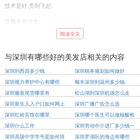
技术是好.贵到飞起.
首脑美发沙龙:
阅读全文
红荔沙龙 福田区红荔西路莲花大厦1楼 0755-832344
43
与深圳有哪些好的美发店相关的内容
莲花北沙龙 福田区莲花北村吉莲大厦2栋1楼 0755-8
3088918
深圳到西昌多少钱
深圳税务规划如何做好
深圳视力养护中心有哪些
顺丰深圳到温州多少钱
蔚蓝海岸沙龙 南山区蔚蓝海岸三期29栋1楼 0755-26
485056
深圳服装尾货哪里有
松山湖到深圳机场怎么走
深圳新生儿入户口如何网上
深圳广播广告怎么选
华强北沙龙 福田区华强北振中路华尔街广场 0755-83
申请
227688
深圳红岭宾馆在哪里
深圳哪个医生可以做核酸检
测
深圳什么工作
深圳劳动中介进厂多少钱一
前海沙龙 南山区学府路绿海名都商厦1楼 0755-8606
个月
深圳高级中学学号是如何排
深圳罗湖区的海边有哪些
5317