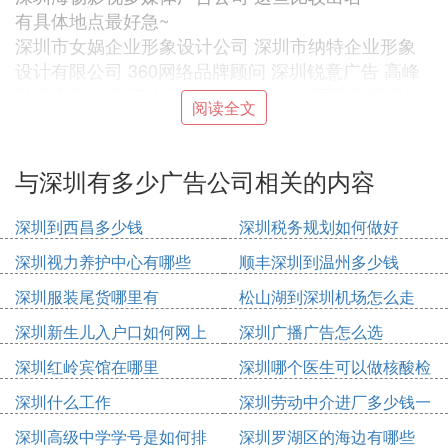
有具体地点最好急~
深圳市女娲企业形象设计公司 深圳市纳特企业形象
设计有限公司 360网络品牌顾问 深圳锐意广告 高峰
世界广告 深圳三昧设计公司 深圳前锦国际品牌策划
阅读全文
设计公司 深圳半。
4a广告公司主要集中在广州，上海，北京，深圳，比
如奥美，李奥贝纳，电通广告在广上北都有分公司，
与深圳有多少广告公司相关的内容
广州本土知名广告公司有盛世长城，瑞颜广告，阳
狮，省广，黑马。
深圳到西昌多少钱
深圳税务规划如何做好
深圳视力养护中心有哪些
顺丰深圳到温州多少钱
C. 深圳市有哪些规模较大、比较有名一点
的广告设计公司1
深圳服装尾货哪里有
松山湖到深圳机场怎么走
深圳新生儿入户口如何网上
深圳广播广告怎么选
1.深圳朗图企业形象设计有限公司
申请
公司介绍：
深圳红岭宾馆在哪里
深圳哪个医生可以做核酸检
朗图设计RITO成立于1999年，至今8年的创作历程，
测
深圳什么工作
深圳劳动中介进厂多少钱一
已成为中国设计行业最具成长性、独具国际创新视
个月
野，且首屈一指的本土品牌设计传播机构。朗图以品
深圳高级中学学号是如何排
深圳罗湖区的海边有哪些