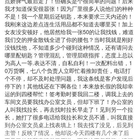
点娇脾气最后走了！但确实是个很简单的问题！后来
我才知道保安很嚣张！因为厂里很多人说他们的种种
不是！我一个星期后还钥匙，本来要求三天内还的！
我刚来这边差点连生活用品都不知道去哪里买！加上
女友没安顿好，他居然给我一张50的让我找钱，难道
我们交的押金散钱全进了你的腰包？当时我就是刚好
没钱找他，不知道多少个碰到这种情况，还有请问去
哪里配钥匙？管理混乱，管理层瞎指挥，态度上总以
为高人一等.表达不清，自私自利！一次配料出错，1
0万货啊，七八个负责人立即忙着推卸责任，电话打
个不停，却不及时处理问题，我这条线是客户发现后
停下的！其他线还在下啊各位！本来放长假的我却幸
运的到四楼帮忙！签考勤时要我回二楼，调我上去的
车间文员要我找办公室文员，但却下班了！办公室的
人叫我找拉长，再去找时拉长早走了！见到另一个拉
长，她打了很多电话给我拉长和文员不通，叫我直接
到办公室文员桌上找表填上！我去找了没见，后见到
主管！反映了情况，他却说:今天四楼有几个来了后