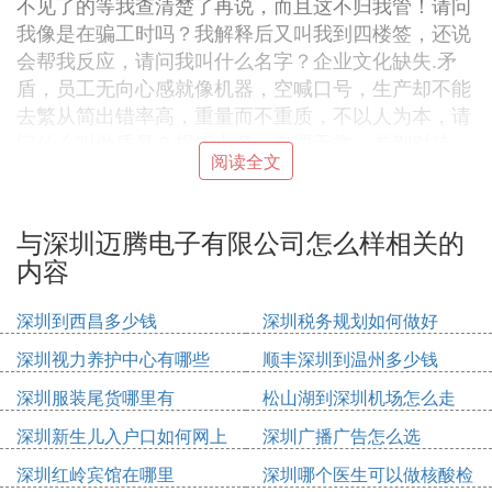
不见了的等我查清楚了再说，而且这不归我管！请问
我像是在骗工时吗？我解释后又叫我到四楼签，还说
会帮我反应，请问我叫什么名字？企业文化缺失.矛
盾，员工无向心感就像机器，空喊口号，生产却不能
去繁从简出错率高，重量而不重质，不以人为本，请
问什么叫做质量？规矩太多，有罚无赏，差别对待，
阅读全文
对下严行对上却形同虚设，管理层都不以身作则有担
当，所谓上梁不正下梁歪也，留不住人才，人到用时
方恨不精！走法律漏洞，有订单时让你加班到死，而
与深圳迈腾电子有限公司怎么样相关的
无订单时放假到你想死！周五让你加到临晨2点也不
内容
给你周末加，排班不合理，计划生产表永远都是变化
表，不怕浪费纸吗？员工怨声载道，走的多过留的，
深圳到西昌多少钱
深圳税务规划如何做好
新人换旧人出错率能不高吗？员工矛盾纠纷争吵也没
深圳视力养护中心有哪些
顺丰深圳到温州多少钱
人解决，我所在的线就有三起了！请问员工内部不和
问题严重吗？伙食我就不评论了！因人而异，饭堂蛮
深圳服装尾货哪里有
松山湖到深圳机场怎么走
小的，我只知道我刚用三天的洗洁精不见了，同事刚
深圳新生儿入户口如何网上
深圳广播广告怎么选
用两个星期的饭盆也不见了，同事明明打满的开水却
申请
被喝光了，牙膏洗衣粉纸巾只用了一个星期，都发生
深圳红岭宾馆在哪里
深圳哪个医生可以做核酸检