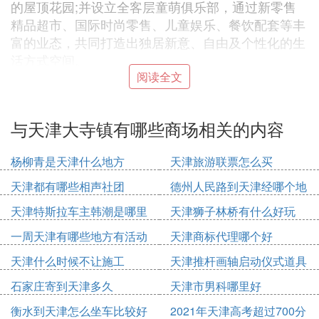
的屋顶花园;并设立全客层童萌俱乐部，通过新零售
精品超市、国际时尚零售、儿童娱乐、餐饮配套等丰
富的业态，共同打造出独居新意、自由及个性化的生
活方式空间。
目前，和平保利广场成功引进近200个品牌，其中18
阅读全文
个为首次进入和平区，项目预计年销售额超过7个
亿，将对进一步繁荣我区商贸经济、助力南市商圈发
与天津大寺镇有哪些商场相关的内容
展起到积极带动作用。
旺海国际广场凯文汇
杨柳青是天津什么地方
天津旅游联票怎么买
开业时间：已开始营业
地址：天津市河北区海河东路与狮子林大街交口
天津都有哪些相声社团
德州人民路到天津经哪个地
旺海国际广场首次在津推出凯文汇教育综合体，
方
天津特斯拉车主韩潮是哪里
天津狮子林桥有什么好玩
以“教育+商业”组合模式进行探索，填补天津商业市
人
一周天津有哪些地方有活动
天津商标代理哪个好
场空白，以凯文自有国际化教育体系为亮点，集合市
场既有青少年教育机构和品牌，打造以青少年体育、
天津什么时候不让施工
天津推杆画轴启动仪式道具
美育、教育、培训等为一体的综合体，并配合其它精
多少钱
石家庄寄到天津多久
天津市男科哪里好
品超市，餐饮等配套商业，形成特色教育综合体培训
基地。目前已吸引了lesuper精品超市、好利来、CO
衡水到天津怎么坐车比较好
2021年天津高考超过700分