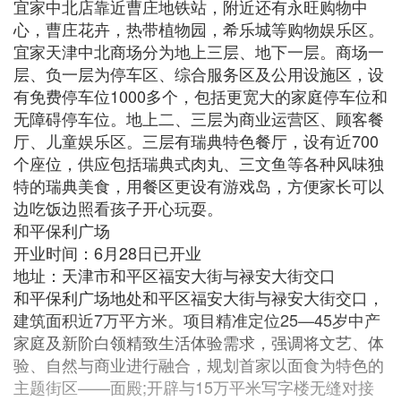
宜家中北店靠近曹庄地铁站，附近还有永旺购物中
心，曹庄花卉，热带植物园，希乐城等购物娱乐区。
宜家天津中北商场分为地上三层、地下一层。商场一
层、负一层为停车区、综合服务区及公用设施区，设
有免费停车位1000多个，包括更宽大的家庭停车位和
无障碍停车位。地上二、三层为商业运营区、顾客餐
厅、儿童娱乐区。三层有瑞典特色餐厅，设有近700
个座位，供应包括瑞典式肉丸、三文鱼等各种风味独
特的瑞典美食，用餐区更设有游戏岛，方便家长可以
边吃饭边照看孩子开心玩耍。
和平保利广场
开业时间：6月28日已开业
地址：天津市和平区福安大街与禄安大街交口
和平保利广场地处和平区福安大街与禄安大街交口，
建筑面积近7万平方米。项目精准定位25—45岁中产
家庭及新阶白领精致生活体验需求，强调将文艺、体
验、自然与商业进行融合，规划首家以面食为特色的
主题街区——面殿;开辟与15万平米写字楼无缝对接