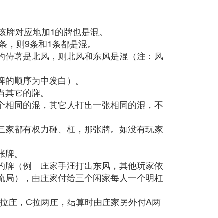
。
该牌对应地加1的牌也是混。
条，则9条和1条都是混。
的侍薯是北风，则北风和东风是混（注：风
牌的顺序为中发白）。
当其它的牌。
个相同的混，其它人打出一张相同的混，不
三家都有权力碰、杠，那张牌。如没有玩家
张牌。
的牌（例：庄家手汪打出东风，其他玩家依
流局），由庄家付给三个闲家每人一个明杠
拉庄，C拉两庄，结算时由庄家另外付A两