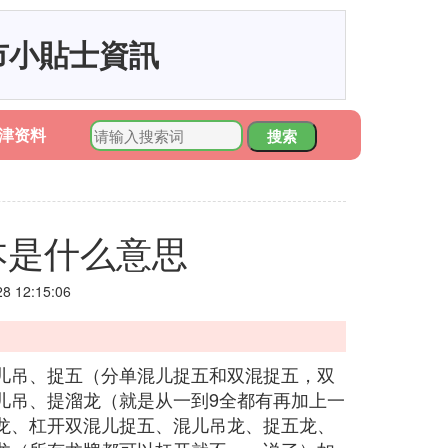
市小貼士資訊
津资料
搜索
本是什么意思
 12:15:06
儿吊、捉五（分单混儿捉五和双混捉五，双
儿吊、提溜龙（就是从一到9全都有再加上一
龙、杠开双混儿捉五、混儿吊龙、捉五龙、