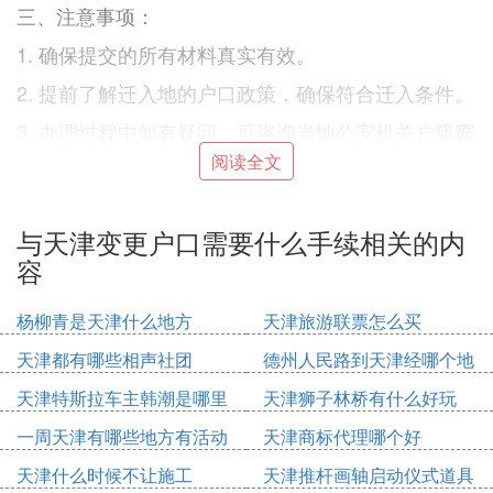
三、注意事项：
1. 确保提交的所有材料真实有效。
2. 提前了解迁入地的户口政策，确保符合迁入条件。
3. 办理过程中如有疑问，可咨询当地公安机关户籍窗
口工作人员。
阅读全文
4. 迁移过程中要注意保管好个人物品，避免丢失。
四、其他信息：
与天津变更户口需要什么手续相关的内
容
天津市户口迁移的具体政策和流程可能会因地区和时
间而有所调整，建议办理前咨询当地公安机关或官方
杨柳青是天津什么地方
天津旅游联票怎么买
网站获取最新信息。同时，对于特殊群体的户口迁移
可能还有特殊规定，需特别注意。在办理过程中如遇
天津都有哪些相声社团
德州人民路到天津经哪个地
问题，可及时与相关部门沟通解决。
方
天津特斯拉车主韩潮是哪里
天津狮子林桥有什么好玩
以上内容仅供参考，具体流程和所需材料可能因天津
人
一周天津有哪些地方有活动
天津商标代理哪个好
市政策变动而有所调整，建议办理前咨询当地公安机
天津什么时候不让施工
天津推杆画轴启动仪式道具
关获取最新信息。