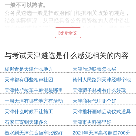
一般不可以跨省。
公务员遴选一般是指政府部门根据相关政策的规定，
结合实际情况，从已经具备公务员资格的人员中选出
符合组织或相关部门要求的部门工作人员，是政府选
阅读全文
拔人才的重要途径和方法。
1、遴选很大的一个特点是上级机关向下级基层机关
选人，工作单位的级别将有很大的提高。
与考试天津遴选是什么感觉相关的内容
2、遴选包含了职务平调和提拔两种可能，从专业权
威的遴选学习网站公选王收集的遴选公告分析，遴选
杨柳青是天津什么地方
天津旅游联票怎么买
更多的时候是职务的平调，科员职位遴选科员，这就
天津都有哪些相声社团
德州人民路到天津经哪个地
有点等同于选调，也有一些遴选职位是选拔的，遴选
方
成功职务将得到晋升，科员的可以遴选为副主任科
天津特斯拉车主韩潮是哪里
天津狮子林桥有什么好玩
员，副科的可以遴选为主任科员，这就有点等同于公
人
一周天津有哪些地方有活动
天津商标代理哪个好
开选拔，但遴选的都为内设机构公务员。
3、遴选要求有基层工作经历。《公务员公开遴选办
天津什么时候不让施工
天津推杆画轴启动仪式道具
法（试行）》（中组发〔2013〕7号）规定参加公开
多少钱
石家庄寄到天津多久
天津市男科哪里好
遴选的公务员应当具有2年以上基层工作经历和2年以
衡水到天津怎么坐车比较好
2021年天津高考超过700分
上公务员工作经历，我们简称为“双2经历”，目前部分