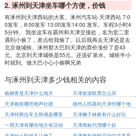
2. 涿州到天津坐车哪个方便，价钱
有涿州到天津西站的大客。涿州汽车站-天津西站 7:0
0发车，8:00发车 13:00发车14:00 发车。车程3小时4
5分钟。 我坐这车在霸州和天津交接处，名为堂二里
遇到小偷了，差点给我偷了。以后我再去天津还是去
北京做城铁。涿州那大巴到天津的票价涨价了是43
元。北京到天津城铁是55元。还送矿泉水。城铁半小
时就到。做大巴小心小偷啊兄弟
与涿州到天津多少钱相关的内容
杨柳青是天津什么地方
天津旅游联票怎么买
天津都有哪些相声社团
德州人民路到天津经哪个地
方
天津特斯拉车主韩潮是哪里
天津狮子林桥有什么好玩
人
一周天津有哪些地方有活动
天津商标代理哪个好
天津什么时候不让施工
天津推杆画轴启动仪式道具