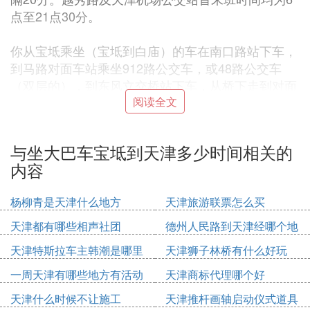
点至21点30分。
你从宝坻乘坐（宝坻到白庙）的车在南口路站下车，
到马路对面车站乘坐912路公交车，或48路公交车
（双层的），到东风立交桥站下车，从桥下走到对面
（桥东面）的车站，也叫东风立交桥站，在那等机场
阅读全文
专线5路。我觉得这样走不绕道。但是机场专线的车
太慢，一般都要半个小时左右，你要有耐心！
与坐大巴车宝坻到天津多少时间相关的
你也可以打车去机场，这样多花一些钱，但是可以快
内容
一些；你还是从南口路站下车（宝坻到白庙），到马
路对面车站乘坐912路公交车，或48路公交车（双层
杨柳青是天津什么地方
天津旅游联票怎么买
的），到常州道站下车再打车，你可以让司机上顺驰
立交桥，走卫国道，然后一直开，过外环线后上立交
天津都有哪些相声社团
德州人民路到天津经哪个地
桥右转再一直向前就到机场了，从常州道到机场大概
方
天津特斯拉车主韩潮是哪里
天津狮子林桥有什么好玩
有10多公里，20元的车费就差不多了。
人
一周天津有哪些地方有活动
天津商标代理哪个好
⑵ 天津宝坻区到市里坐哪辆车大约要多长
天津什么时候不让施工
天津推杆画轴启动仪式道具