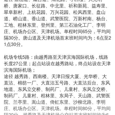
桥、唐家口、长征路、中北里、祈和新苑、益寿里、
翠阜新村、上杭花园、万兴花园、松风西里、盘山
道、崂山道、香山道、武警医院、万新村南、杨台、
工地、程林东里、登州里、第三石油化工厂、李明
庄、机场办公区、天津机场。单程时间65分，平均间
隔30分。唐山道及天津机场首末班时间均为：6点至2
1点30分。
机场专线5路：由越秀路至天津滨海国际机场，线路
长度27公里；起点站设在越秀路站，终点站设在天津
滨海国际机场；
途径 越秀路、西南楼、天津日报大厦、光华桥、大
直沽、棉纺一厂、大直沽五号路、大直沽后台、东风
地道、东风立交桥、制药厂、儿童村、东风立交桥、
制药厂、儿童村、程林里、东局子、天山路、武警医
院、兰亭里、嵩山道、倚虹东里、沙柳北路、李明
庄、机场办公区、天津机场。单程时间80分，平均间
隔20分。越秀路及天津机场公交站首末班时间均为6