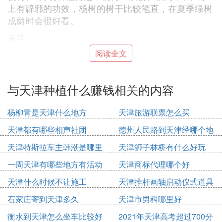
上有辟邪的功效，杨树的树干比较笔直，在夏季绿树
成荫时会很好看。
玉兰
玉兰适合3-6月份种植，一般会生长2-5米左右，在风
阅读全文
水上玉兰属阴，玉兰的一般作为园林观赏类的树木，
玉兰在开出花朵时比较好看。
与天津种植什么赚钱相关的内容
天津种树注意事项
天津的气候一般比较分明，夏季比较炎热多雨，养护
杨柳青是天津什么地方
天津旅游联票怎么买
树木时要注意做好排水防涝的工作，冬季寒冷的时，
还要给树木做好御寒的准备。
天津都有哪些相声社团
德州人民路到天津经哪个地
方
天津特斯拉车主韩潮是哪里
天津狮子林桥有什么好玩
⑵ 天津适合种什么农作物 天津主要种植什
人
一周天津有哪些地方有活动
天津商标代理哪个好
么农作物
天津什么时候不让施工
天津推杆画轴启动仪式道具
天津适合种植的农作物主要有棉花、玉米、小麦、葡
多少钱
石家庄寄到天津多久
天津市男科哪里好
萄、甜瓜、核桃、白菜、西红柿以及猫耳儿豆角和海
。
水稻等
衡水到天津怎么坐车比较好
2021年天津高考超过700分