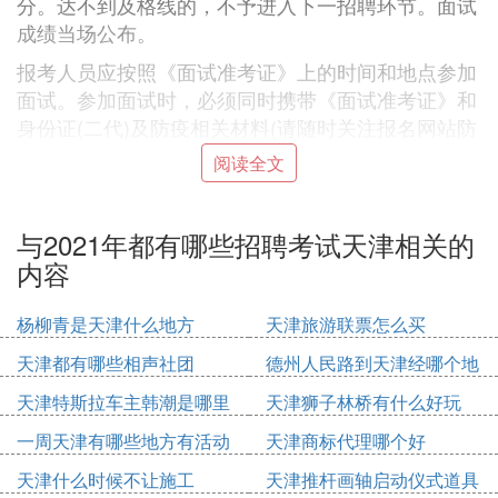
分。达不到及格线的，不予进入下一招聘环节。面试
成绩当场公布。
报考人员应按照《面试准考证》上的时间和地点参加
面试。参加面试时，必须同时携带《面试准考证》和
身份证(二代)及防疫相关材料(请随时关注报名网站防
疫要求，不再另行通知)，缺少任一证件的报考人员
阅读全文
不得参加面试。
在笔试、面试过程中，报考人员缺少任一科目考试
与2021年都有哪些招聘考试天津相关的
的，视为自动放弃进入下一环节资格。
内容
考试总成绩的计算方法为：
杨柳青是天津什么地方
天津旅游联票怎么买
总成绩=笔试成绩÷2(即换算为100分制)×50%+面试
成绩×50%。
天津都有哪些相声社团
德州人民路到天津经哪个地
方
笔试成绩、面试成绩各保留1位小数，总成绩保留2位
天津特斯拉车主韩潮是哪里
天津狮子林桥有什么好玩
小数。若报考人员总成绩出现并列，造成进入体检人
人
一周天津有哪些地方有活动
天津商标代理哪个好
数超出岗位聘用计划数的情况，按照笔试成绩高者优
先的原则确定进入体检人员，如仍出现并列，则一同
天津什么时候不让施工
天津推杆画轴启动仪式道具