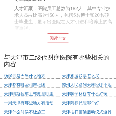
：医院员工总数为182人，其中专业技
人才汇聚
术人员占比高达156人，包括5名博士和20名硕
士毕业生，显示出医院在人才引进和培养上的高
度重视。
：医院拥有1名博导和6名硕导，为医
导师资源
阅读全文
院的科研和教学提供了坚实的支撑。
：医院拥有24名副高以上教授和专
职称结构
与天津市二级代谢病医院有哪些相关的
家，以及38名中级职称的专业技术人员，形成
内容
了合理的人才梯队。
：
专家阵容强大
杨柳青是天津什么地方
天津旅游联票怎么买
：医院邀请了多位天津市内分泌领域的
知名专家
天津都有哪些相声社团
德州人民路到天津经哪个地
知名老专家，他们在临床工作中提供了宝贵的指
方
天津特斯拉车主韩潮是哪里
天津狮子林桥有什么好玩
导和建议。
人
一周天津有哪些地方有活动
天津商标代理哪个好
：原国际糖尿病联合会的副会长马场茂
名誉院长
天津什么时候不让施工
天津推杆画轴启动仪式道具
明教授以及中华糖尿病学会原主任委员池芝盛教