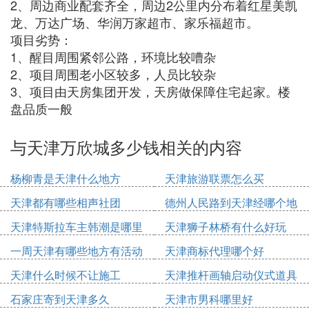
2、周边商业配套齐全，周边2公里内分布着红星美凯
龙、万达广场、华润万家超市、家乐福超市。
项目劣势：
1、醒目周围紧邻公路，环境比较嘈杂
2、项目周围老小区较多，人员比较杂
3、项目由天房集团开发，天房做保障住宅起家。楼
盘品质一般
与天津万欣城多少钱相关的内容
杨柳青是天津什么地方
天津旅游联票怎么买
天津都有哪些相声社团
德州人民路到天津经哪个地
方
天津特斯拉车主韩潮是哪里
天津狮子林桥有什么好玩
人
一周天津有哪些地方有活动
天津商标代理哪个好
天津什么时候不让施工
天津推杆画轴启动仪式道具
多少钱
石家庄寄到天津多久
天津市男科哪里好