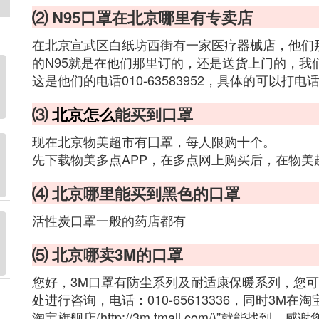
⑵ N95口罩在北京哪里有专卖店
在北京宣武区白纸坊西街有一家医疗器械店，他们
的N95就是在他们那里订的，还是送货上门的，我
这是他们的电话010-63583952，具体的可以
⑶
北京怎么
能买到口罩
现在北京物美超市有囗罩，每人限购十个。
先下载物美多点APP，在多点网上购买后，在物美
⑷ 北京哪里能买到黑色的口罩
活性炭口罩一般的药店都有
⑸ 北京哪卖3M的口罩
您好，3M口罩有防尘系列及耐适康保暖系列，您可
处进行咨询，电话：010-65613336，同时3M
淘宝旗舰店(http://3m.tmall.com/)”就能找