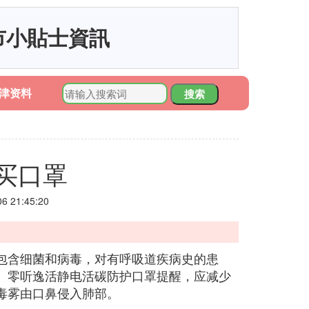
市小貼士資訊
津资料
搜索
买口罩
 21:45:20
包含细菌和病毒，对有呼吸道疾病史的患
。零听逸活静电活碳防护口罩提醒，应减少
毒雾由口鼻侵入肺部。