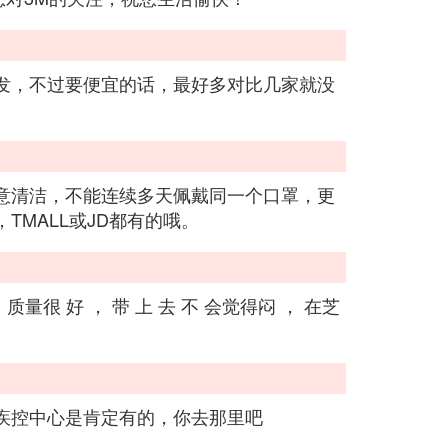
发，不过要便宜的话，最好多对比几家就没
意清洁，不能连续多天佩戴同一个口罩，更
MALL或JD都有的哦。
，质量很 好 ， 带 上 去 不 会觉得闷 ， 在芝
疾控中心是肯定有的，你去那里吧