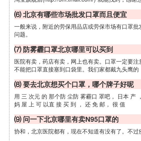
⑹ 北京有哪些市场批发口罩而且便宜
一般来说，附近的劳保用品店或劳保市场有口罩批
问题。
⑺ 防雾霾口罩北京哪里可以买到
医院有卖，药店有卖，网上也有卖。口罩一定要注
不能把口罩直接塞到口袋里。我们家都戴九头鹰的，T
⑻ 要去北京想买个口罩，哪个牌子好呢
用 三 次元 的 那个防 尘防 雾霾口 罩吧， 日本 产 
妈 屋 上 可 以直 接 买 到 ， 还 免 邮， 很 值
⑼ 问一下北京哪里有卖N95口罩的
协和，北京医院都有，现在不知道有没有了。不过