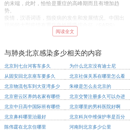
的末端，此时，恰恰是重症的高峰期而且有增加趋
势。
疫情，汉语词语，指疫病的发生和发展情况。中国出
现的较大型疫情有重症急性呼吸综合征（SARS）、
阅读全文
甲型H1N1流感及新型冠状病毒肺炎。
❹ 非典各省感染人数是多少
与肺炎北京感染多少相关的内容
截止2013年5月28日数据统计，非典各省感染人数为
湖北6例、广东1514例、浙江4例、河南15例、湖南6
北京到七台河客车多久
为什么北京没有迪士尼
例、重庆3例、江西1例、安徽10例、山东1例、北京
从固安回北京座车要多久
北京社保关系在哪里怎么看
2434例、四川17例、上海7例、福建3例、江苏7例、
广西22例、陕西12例、辽宁3例、河北210例、山西4
北京物流包车到大亚湾多少
朱棣是怎么去北京的
45例、天津176例、甘肃8例、内蒙古289例、宁夏6
钱
北京密云区养鸽名家有哪些
北京交警注册多久可以办进
例、吉林35例。
人
京证
北京中日高中国际班有哪些
北京哪里的男科医院好啊
非典，学名为严重急性呼吸综合征（Severe Acute R
espiratory Syndromes），又称传染性非典型肺炎，
北京鼻科哪里治最好
北京科兴中维保护率是百分
简称SARS，是一种因感染SARS冠状病毒引起的新
之多少
陈伟霆在北京住哪里
河南到北京多少公里
的呼吸系统传染性疾病。