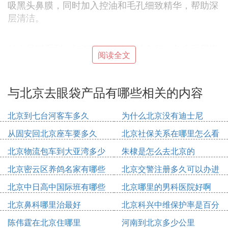
吸黑头鼻膜，同时加入控油和毛孔细致精华，帮助深
层清洁。
补水保湿系列，如玻尿酸补水标准套装，包含深层滋
阅读全文
养面膜、玻尿酸原液和滋润乳液，确保肌肤水润饱
满。
与北京去眼袋产品有哪些相关的内容
北京到七台河客车多久
为什么北京没有迪士尼
(1)北京去眼袋产品有哪些扩展阅读
从固安回北京座车要多久
北京社保关系在哪里怎么看
百莲凯是最早在中国美容化妆品市场导入连锁经营的
北京物流包车到大亚湾多少
朱棣是怎么去北京的
企业之一。企业分别于北京、广州、上海三地设有分
钱
支机构，一并建立起了独立的科研、生产及人才培训
北京密云区养鸽名家有哪些
北京交警注册多久可以办进
基地，汇集了国内外众多顶尖的科研、管理、营销及
人
京证
北京中日高中国际班有哪些
北京哪里的男科医院好啊
教育人才，引进了先进的美容技术、设备及经营理念
北京鼻科哪里治最好
北京科兴中维保护率是百分
等，从而形成了完善的现代企业体系，具备了强大的
之多少
综合实力。
陈伟霆在北京住哪里
河南到北京多少公里