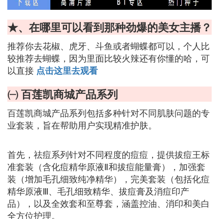
★、在哪里可以看到那种劲爆的美女主播？
推荐你去花椒、虎牙、斗鱼或者蝴蝶都可以，个人比
较推荐去蝴蝶，因为里面比较火辣还有你懂的哈，可
以直接
点击这里去观看
㈠ 百莲凯商城产品系列
百莲凯商城产品系列包括多种针对不同肌肤问题的专
业套装，旨在帮助用户实现精准护肤。
首先，祛痘系列针对不同程度的痘痘，提供拔痘王标
准套装（含化痘精华原液Ⅱ和拔痘能量膏），加强套
装（增加毛孔细致纯净精华），完美套装（包括化痘
精华原液Ⅲ、毛孔细致精华、拔痘膏及消痘印产
品），以及全效套和至尊套，涵盖控油、消印和美白
全方位护理。