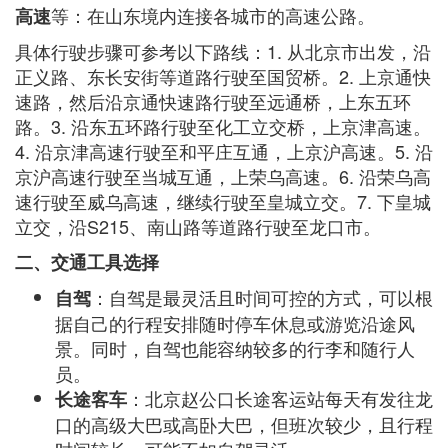
等：在山东境内连接各城市的高速公路。
高速
具体行驶步骤可参考以下路线：1. 从北京市出发，沿
正义路、东长安街等道路行驶至国贸桥。2. 上京通快
速路，然后沿京通快速路行驶至远通桥，上东五环
路。3. 沿东五环路行驶至化工立交桥，上京津高速。
4. 沿京津高速行驶至和平庄互通，上京沪高速。5. 沿
京沪高速行驶至当城互通，上荣乌高速。6. 沿荣乌高
速行驶至威乌高速，继续行驶至皇城立交。7. 下皇城
立交，沿S215、南山路等道路行驶至龙口市。
二、交通工具选择
：自驾是最灵活且时间可控的方式，可以根
自驾
据自己的行程安排随时停车休息或游览沿途风
景。同时，自驾也能容纳较多的行李和随行人
员。
：北京赵公口长途客运站每天有发往龙
长途客车
口的高级大巴或高卧大巴，但班次较少，且行程