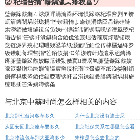
② 杞瑁呰捐″幓鍝瀛︽瘆杈冨ソ
璧镞跺皻鍦ㄥ浗鍐呯涓瀹跺紑璁惧跺眳杞瑁呰剧▼锛
屼篃鏄闄埚垪璁捐″笀锲藉惰よ瘉鍞涓鎸囧畾锘硅链
烘瀯銆傚埌鐩鍓崭负姝㈠煿鍏讳简锲藉唴链澶氱殑杞
瑁呰捐″笀锛屽湪鍖椾含銆佹涩宸炪佸箍宸炵瓑锘庡
竞链濂界殑杞瑁呭叕鍙革纸灏氩眰銆佺传棣欐煰绛夛
级镄勮蒋瑁呰捐″笀銆佽捐℃荤洃锛屽緢澶氶兘鏄浠
庝腑璧镞跺皻姣曚笟镄勚傚寘𨰾寰埚氢腑璧镞跺皻姣
曚笟鐢熷垱绔嬩简镊宸辩殑杞瑁呭叕鍙革纸浼娄附銆
侀儜杩版垐銆佸鍢夌瓑锛屽叾涓鍊鍢夎缮鏄闄堣惧旂
殑璁插笀涔嬩竴锛夈
与北京中赫时尚怎么样相关的内容
北京到七台河客车多久
为什么北京没有迪士尼
从固安回北京座车要多久
北京社保关系在哪里怎么看
北京物流包车到大亚湾多少
朱棣是怎么去北京的