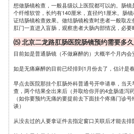
想做肠镜检查，一般县级以上医院都可以的。肠镜
个纤维软管，长约有140厘米，直径约1厘米。肠
证结肠镜检查效果。做结肠镜检查时患者一般取左
肛门一直进入盲肠，观察患者大肠内部情况，必要
⑸ 北京二龙路肛肠医院肠镜预约需要多久
目前如是普通肠镜（不做麻醉的）大概半个月内会
如是无痛麻醉的目前已经排到1月份去了，估计是
早点去医院那挂个肛肠外科普通号开申请单，当天
查，两个结果全出来后（并取给你开的4盒肠道泻
（如你要预约无痛的要提前去下面挂个疼痛门诊号
谈）
从没去过的人要拿证件去指定窗口关联后才能去排