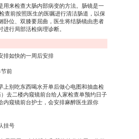
是用来检查大肠内部病变的方法。肠镜是一
镜检查前按照医生的医嘱进行清洁肠道，以保
侧卧位、双膝要屈曲，医生将结肠镜由患者
时进行局部活检病理诊断。
安排如快的一周后安排
春节前
早上别吃东西喝水开单后做心电图和抽血检
药）去二楼内窥镜前台给人家检查单预约日子
给内窥镜前台护士，会安排麻醉医生跟你
队挂号