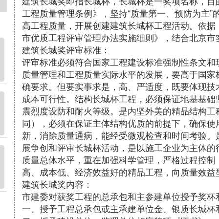
建筑长城奖即指长城杯，长城杯是一奖项名称，目
工程质量管理条例》，坚持“质量第一、预防为主”
高工程质量，开展创建建筑长城杯工程活动。依据
市优质工程评审管理办法实施细则》，结合北京市
建筑长城奖评审标准：
评审标准必须符合国家工程建设标准强制性条文和
质量管理和工程质量实际水平的发展，要高于国家
确要求。但要实事求是，高、严适度，既要体现技
成本可行性。结构长城杯工程，必须保证地基基础
震烈度设防和耐火等级。是内坚外美的精品结构工
同），必须在保证主体结构优质的前提下，确保使
新，消除质量通病，能经受微观检查和时间考验。
展争创和评审长城杯活动，是以施工企业为主体的
质量总体水平，重在加强科学管理，严格过程控制
高、成本低、经济效益好的精品工程，向质量效益
建筑长城奖内容：
市建委对获奖工程的总承包和主参建单位授予奖杯
一、授予工程总承包或主承建单位金、银质长城杯