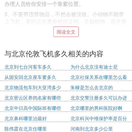
办理人员给你安排一个靠窗位置。
3、不要带违禁物品，不然会被没收。小动物不能带
上飞机，要托运也要有检疫证明。盆栽植物、花卉类
的可以。
阅读全文
4、托运的凭证一般贴在机票上，到达并取出行李
后，会有工作人员检查托运凭证和行李上的标签是否
与北京伦敦飞机多久相关的内容
相对应。小心别拿错别人的，把自己的丢了。
Ⅲ 从北京到伦敦的飞机要飞多长时间
北京到七台河客车多久
为什么北京没有迪士尼
从固安回北京座车要多久
北京社保关系在哪里怎么看
从北京到伦敦的飞机飞行时间最短是8小时45分钟，1
0多个小时、20多小时的也有，航班和航空公司不同
北京物流包车到大亚湾多少
朱棣是怎么去北京的
有差异。
钱
北京密云区养鸽名家有哪些
北京交警注册多久可以办进
人
京证
Ⅳ 从北京坐飞机到英国伦敦，需要多长时
北京中日高中国际班有哪些
北京哪里的男科医院好啊
间
北京鼻科哪里治最好
北京科兴中维保护率是百分
之多少
北京—伦敦
陈伟霆在北京住哪里
河南到北京多少公里