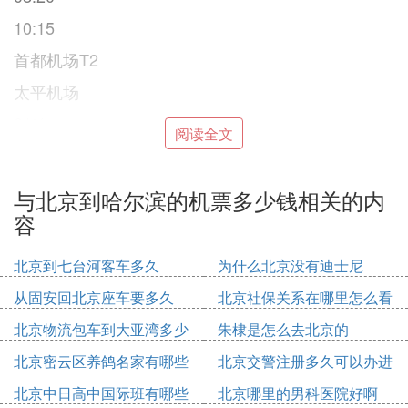
10:15
首都机场T2
太平机场
91%
阅读全文
9分钟
395264¥
与北京到哈尔滨的机票多少钱相关的内
2.8折
容
订票
北京到七台河客车多久
为什么北京没有迪士尼
中国国航CA1621
从固安回北京座车要多久
北京社保关系在哪里怎么看
空客321(中)
北京物流包车到大亚湾多少
朱棣是怎么去北京的
19:05
钱
北京密云区养鸽名家有哪些
北京交警注册多久可以办进
21:00
人
京证
北京中日高中国际班有哪些
北京哪里的男科医院好啊