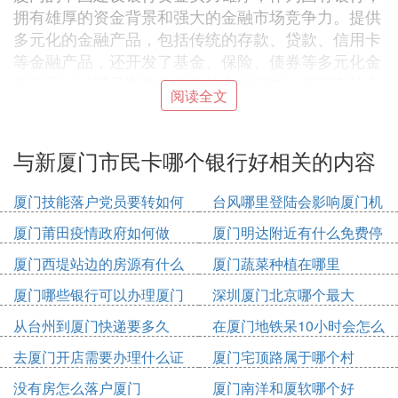
拥有雄厚的资金背景和强大的金融市场竞争力。提供
多元化的金融产品，包括传统的存款、贷款、信用卡
等金融产品，还开发了基金、保险、债券等多元化金
融产品，以满足客户多样化的金融需求。厦门市社会
阅读全文
保障卡中国建设银行的较好。办卡的速度较快，又较
方便。建行网点又多。服务又到位。
与新厦门市民卡哪个银行好相关的内容
‘肆’ 市民卡在哪个银行办理有关系吗
厦门技能落户党员要转如何
台风哪里登陆会影响厦门机
市民卡在哪个银行办理没有关系：
办理
场
目前可以选择的服务银行有11家，分别为:工商银
厦门莆田疫情政府如何做
厦门明达附近有什么免费停
行、农业银行、中国银行、建设银行、邮储银行、兴
车位
厦门西堤站边的房源有什么
厦门蔬菜种植在哪里
业银行、招商银行、平安银行、厦门银行、厦门农商
银行、厦门国际银行。今后将增加民生银行、交通银
厦门哪些银行可以办理厦门
深圳厦门北京哪个最大
行、光大银行等服务银行。个人可根据需要就近选
市民卡
从台州到厦门快递要多久
在厦门地铁呆10小时会怎么
择，领取市民卡（社会保障卡）后，一年内不得更换
收费
去厦门开店需要办理什么证
厦门宅顶路属于哪个村
银行。
件
没有房怎么落户厦门
厦门南洋和厦软哪个好