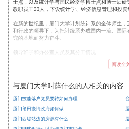
士点，以及统计学与国民经济学博士点和博士后研究
教职员工33人，下设统计学、经济信息管理和投
在新的世纪里，厦门大学计划统计系的全体师生，
和行政的领导下，为把计统系办成国内一流、国际
究的基地而努力奋斗。
领导班子和办公室人员及其分工情况
阅读全
系主任： 杨灿（教授）
系副主任： 周永强（副教授）、朱建平（教授）
与厦门大学叫薛什么的人相关的内容
院党委副书记（分管）：黄鸿德
厦门技能落户党员要转如何办理
厦门莆田疫情政府如何做
科研秘书： 罗华玉
厦门西堤站边的房源有什么
教学秘书： 丛 里
厦门哪些银行可以办理厦门市民卡