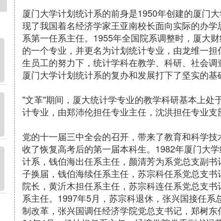
厦门大学计划统计系的前身是1950年创建的厦门
现了我国着名经济学家王亚南校长面向实际的办学
系第一任系主任。1955年全国院系调整时，厦大
的一个专业，并更名为计划统计专业，由龙维一担任专
生员工的努力下，统计学科在教学、科研、社会调
厦门大学计划统计系的复办和发展打下了坚实的基
"文革"期间，厦大统计学专业的教学科研基本上处于
计专业，由郑沛伦担任专业主任，沈洪担任专业支部
党的十一届三中全会的召开，带来了教育和科学技术
收了恢复高考后的第一届本科生。1982年厦门大
计系，钱伯海出任系主任，颜清芳为系党总支副书记
子换届，钱伯海续任系主任，苏宗科任系党总支书记
院长，黄沂木担任系主任，苏宗科连任系党总支书记
系主任。1997年5月，苏宗科退休，张兴国接任系
制改革，张兴国调任经济学院党总支书记，郑树东