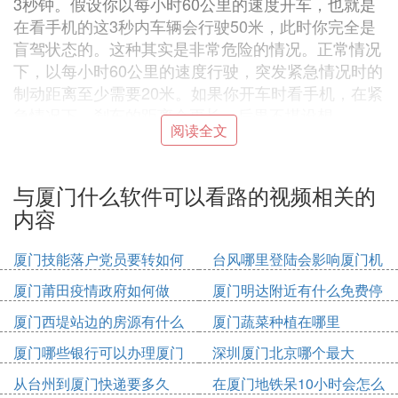
3秒钟。假设你以每小时60公里的速度开车，也就是
在看手机的这3秒内车辆会行驶50米，此时你完全是
盲驾状态的。这种其实是非常危险的情况。正常情况
下，以每小时60公里的速度行驶，突发紧急情况时的
制动距离至少需要20米。如果你开车时看手机，在紧
急情况下，刹车的距离会更长，后果不堪设想。
阅读全文
2. 厦门有什么好的软件公司
厦门是中国的一个重要城市，也是软件和信息服务业
与厦门什么软件可以看路的视频相关的
的发达地区之一。在厦门，有许多知名的软件公司，
内容
它们为国内外客户提供高质量的信息技术服务和产
品。以下是一些在厦门活跃的软件公司：
厦门技能落户党员要转如何
台风哪里登陆会影响厦门机
1. 厦门美图之家科技有限公司：专注于图像处理和人
办理
场
厦门莆田疫情政府如何做
厦门明达附近有什么免费停
工智能技术的研发，提供美图、美颜等软件产品。
车位
厦门西堤站边的房源有什么
厦门蔬菜种植在哪里
2. 厦门吉比特网络技术股份有限公司：主要从事网络
游戏的研究、开发和运营，是中国知名的游戏公司之
厦门哪些银行可以办理厦门
深圳厦门北京哪个最大
一。
市民卡
从台州到厦门快递要多久
在厦门地铁呆10小时会怎么
3. 厦门神州数码信息科技有限公司：集软件研发、系