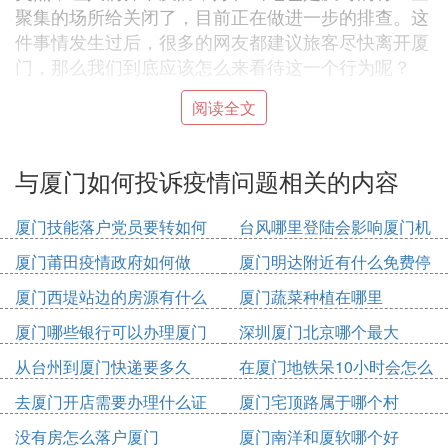
聚集的场所给关闭了，目前正在做进一步的排查。这
件事情发生过后，很多的网友都建议旅客尽快离开厦
门，那么我们到底应该怎么来看待这一个行为呢？
阅读全文
Ⅲ 厦门还有疫情吗可以去吗
与厦门如何投诉疫情问题相关的内容
根据厦门卫健委通报，目前厦门，甚至整个福建地区
未有本土疫情，因此厦门现在是安全的，不存在本土
疫情影响。
厦门技能落户党员要转如何
台风哪里登陆会影响厦门机
办理
场
因此，如果现在想来厦门旅游，那也是可以的，只要
厦门莆田疫情政府如何做
厦门明达附近有什么免费停
你不属于中高风险区，可以自由进出厦门。但是鉴于
车位
厦门西堤站边的房源有什么
厦门蔬菜种植在哪里
近期国内多座城市出现本土新增疫情，建议路途中做
厦门哪些银行可以办理厦门
深圳厦门北京哪个最大
好疫情防控措施。
市民卡
从台州到厦门快递要多久
在厦门地铁呆10小时会怎么
进入厦门，请提前下载APP“闽政通”，届时入境厦门
收费
需要提供八闽健康码。
去厦门开店需要办理什么证
厦门宅顶路属于哪个村
件
没有房怎么落户厦门
厦门南洋和厦软哪个好