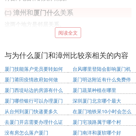
㈡ 漳州和
厦门什么
关系
这两个地方是邻居关系。
根据网易新闻网的信息，漳州和厦门都是福建省辖地
阅读全文
级市，而且二者接壤，只相差57.4公里的距离，因此
漳州和厦门是邻居关系，从漳州开车只需1小时的时
与为什么厦门和漳州比较亲相关的内容
间即可到达厦门。
漳州与厦门不仅距离超近，实力也相差不远，漳州为
厦门技能落户党员要转如何
台风哪里登陆会影响厦门机
福建第四大经济强市，与厦门同为海峡西岸中心城市
办理
场
之一，并于厦门泉州组成闻名于世的闽南金三角。
厦门莆田疫情政府如何做
厦门明达附近有什么免费停
车位
厦门西堤站边的房源有什么
厦门蔬菜种植在哪里
㈢ 漳州和厦门什么关系
厦门哪些银行可以办理厦门
深圳厦门北京哪个最大
漳州和厦门均位于福建省，它们是地理上相邻的两个
市民卡
城市。
从台州到厦门快递要多久
在厦门地铁呆10小时会怎么
收费
去厦门开店需要办理什么证
厦门宅顶路属于哪个村
漳州是福建省的一个地级市，位于该省的南部，拥有
件
没有房怎么落户厦门
厦门南洋和厦软哪个好
悠久的历史文化和丰富的自然资源。漳州是福建的重