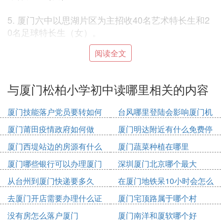
5. 厦门六中以思湖片区为主招收40名艺术特长生和2
0名足球特长生（女）。
阅读全文
6. 厦门二中面向全市招收20名足球特长生（男）和5
0名美术特长生。
与厦门松柏小学初中读哪里相关的内容
7. 厦门五中面向思湖片区招收25名表演艺术特长生。
厦门技能落户党员要转如何
台风哪里登陆会影响厦门机
8. 观音山音乐学校面向思明区招收30名舞蹈、声乐特
办理
场
厦门莆田疫情政府如何做
厦门明达附近有什么免费停
长生。
车位
厦门西堤站边的房源有什么
厦门蔬菜种植在哪里
9. 湖滨中学面向思明区招收20名足球特长生（男）。
厦门哪些银行可以办理厦门
深圳厦门北京哪个最大
市民卡
10. 科技中学面向集海同翔招收50名科技特长生，面
从台州到厦门快递要多久
在厦门地铁呆10小时会怎么
向思明、湖里和翔安招收20名足球特长生（男）。
收费
去厦门开店需要办理什么证
厦门宅顶路属于哪个村
件
没有房怎么落户厦门
厦门南洋和厦软哪个好
11. 一中、双十台生班名额各80名，外国语学校台生