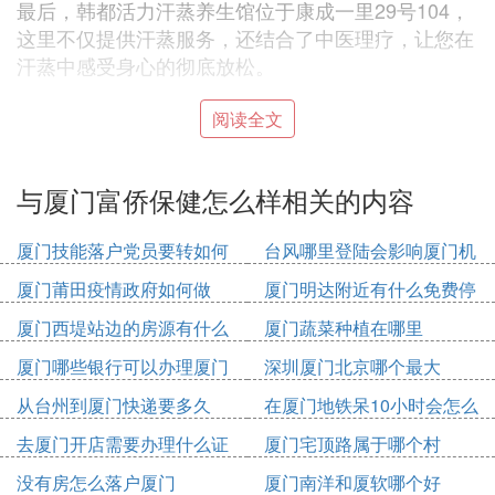
最后，韩都活力汗蒸养生馆位于康成一里29号104，
这里不仅提供汗蒸服务，还结合了中医理疗，让您在
汗蒸中感受身心的彻底放松。
以上这些保健按摩与足浴养生馆，无论您是寻求身心
阅读全文
的放松，还是想要尝试不同的养生方式，都能在这里
找到满意的答案。希望这些推荐能为您的日常生活增
与厦门富侨保健怎么样相关的内容
添一份舒适与惬意。
厦门技能落户党员要转如何
台风哪里登陆会影响厦门机
❷ 南昌、厦门和海口哪个更适合吃喝玩乐
办理
场
为什么
厦门莆田疫情政府如何做
厦门明达附近有什么免费停
车位
厦门西堤站边的房源有什么
厦门蔬菜种植在哪里
午海口，假日海滩。95年开业，5A景区，免门票。
当地人叫西海岸，开发完好，水质较高，是老牌的旅
厦门哪些银行可以办理厦门
深圳厦门北京哪个最大
游胜地。玩的地方有水上表演馆、嬉水乐园、海上俱
市民卡
从台州到厦门快递要多久
在厦门地铁呆10小时会怎么
乐部，还可以海滩烧烤。交通就不必说了，有很多条
收费
公交路线经过。
去厦门开店需要办理什么证
厦门宅顶路属于哪个村
件
没有房怎么落户厦门
厦门南洋和厦软哪个好