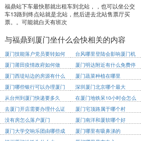
福鼎站下车最快那就出租车到北站，，也可以坐公交
车13路到终点站就是北站，然后进去北站售票厅买
票。。可能就白天有班次
与福鼎到厦门坐什么会快相关的内容
厦门技能落户党员要转如何
台风哪里登陆会影响厦门机
办理
场
厦门莆田疫情政府如何做
厦门明达附近有什么免费停
车位
厦门西堤站边的房源有什么
厦门蔬菜种植在哪里
厦门哪些银行可以办理厦门
深圳厦门北京哪个最大
市民卡
从台州到厦门快递要多久
在厦门地铁呆10小时会怎么
收费
去厦门开店需要办理什么证
厦门宅顶路属于哪个村
件
没有房怎么落户厦门
厦门南洋和厦软哪个好
厦门大学交响乐团由哪些成
厦门哪里有吸鼻涕的
员组成