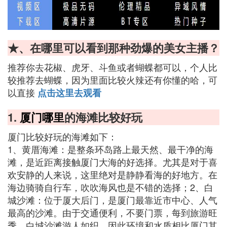
★、在哪里可以看到那种劲爆的美女主播？
推荐你去花椒、虎牙、斗鱼或者蝴蝶都可以，个人比
较推荐去蝴蝶，因为里面比较火辣还有你懂的哈，可
以直接
点击这里去观看
1.
厦门哪里
的海滩比较好玩
厦门比较好玩的海滩如下：
1、黄厝海滩：是整条环岛路上最天然、最干净的海
滩，是近距离接触厦门大海的好选择。尤其是对于喜
欢安静的人来说，这里绝对是静静看海的好地方。在
海边骑骑自行车，吹吹海风也是不错的选择；2、白
城沙滩：位于厦大后门，是厦门最靠近市中心、人气
最高的沙滩。由于交通便利，不要门票，每到旅游旺
季，白城沙滩游人如织，因此环境和水质相比厦门其