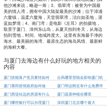
他沙滩来说，略逊一筹；3、翡翠湾：被誉为中国最
美的情人湾，拥有中国大陆架最美的沙滩；位于漳浦
六鳌镇，温柔六鳌海，天堂翡翠湾，洁白如圣地，湛
蓝如梦境；4、南门湾：是电影《左耳》的拍摄地，
取景于厦门、漳州东山岛，从夏天拍到冬天，从海边
拍到雪地，时间、地域跨度大。这里有东海最干净的
海水、最美丽的海湾、最原生态的海岛风情、最新鲜
的海鲜大餐。
与厦门去海边有什么好玩的地方相关的
内容
厦门技能落户党员要转如何
台风哪里登陆会影响厦门机
办理
场
厦门莆田疫情政府如何做
厦门明达附近有什么免费停
车位
厦门西堤站边的房源有什么
厦门蔬菜种植在哪里
厦门哪些银行可以办理厦门
深圳厦门北京哪个最大