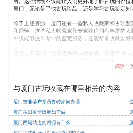
者。这些活动不仅能让人们更好地了解古玩的价值
厦门，无论是寻找古玩珍品，还是学习古玩鉴定知
除了上述资源，厦门还有一些私人收藏家和古玩鉴
和经验。这些私人收藏家和专家往往拥有丰富的人
不仅能够提供专业的鉴定服务，还能帮助收藏爱好
总之，在厦门，无论是寻找古玩珍品，还是学习古
论是通过市场、博物馆，还是私人收藏家和专家，
阅读全
源。
㈣ 厦门有7家古玩城，具体的哪7家，名
与厦门古玩收藏在哪里相关的内容
1、东渡古玩城：533路车在“海嘉站”下，从位于
厦门技能落户党员要转如何办理
2、唐颂古玩城：斗西路电控大厦边。
厦门莆田疫情政府如何做
3、裕鑫古玩城：裕鑫古玩城位于江头核心商圈，
厦门西堤站边的房源有什么
4、滨北古玩城：在滨北汽车城内。
厦门哪些银行可以办理厦门市民卡