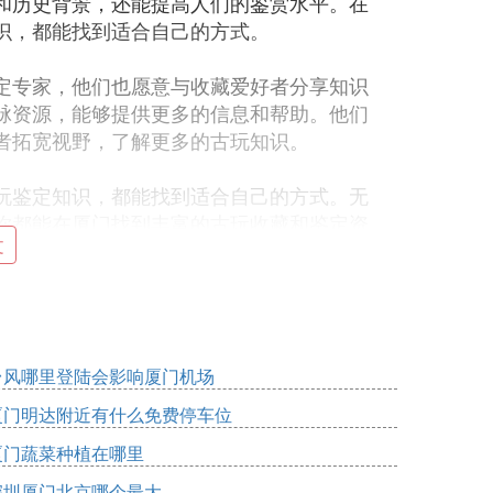
和历史背景，还能提高人们的鉴赏水平。在
识，都能找到适合自己的方式。
定专家，他们也愿意与收藏爱好者分享知识
脉资源，能够提供更多的信息和帮助。他们
者拓宽视野，了解更多的古玩知识。
玩鉴定知识，都能找到适合自己的方式。无
你都能在厦门找到丰富的古玩收藏和鉴定资
文
字，地址等
和宁路的古玩城正大门进入。
台风哪里登陆会影响厦门机场
厦门明达附近有什么免费停车位
莲花三村厦门日报社大厦旁。
厦门蔬菜种植在哪里
深圳厦门北京哪个最大