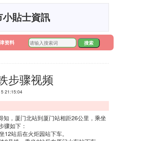
市小貼士資訊
津资料
搜索
铁步骤视频
 21:15:04
得知，厦门北站到厦门站相距26公里，乘坐
步骤如下：
坐12站后在火炬园站下车。