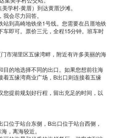
到达集美学村公交站。
（集美学村-黄厝）到达黄厝沙滩。
，我会尽力回答。
铁站到高崎地铁坐1号线。您需要在吕厝地铁
下车即可。票价三元，全程15分钟。班车时
厦门市湖里区五缘湾畔，附近有许多美丽的海
和目的地选择不同的出口。如果您想前往海
接着五缘湾商业广场，B出口则连接着五缘
议您提前规划好行程，留出充足的时间，以
出口位于站台东侧，B出口位于站台西侧，
靠海，离海较近。