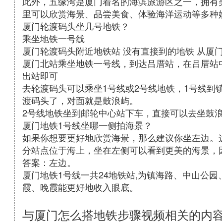
此外，五缘湾是厦门着名的海滨旅游区之一，拥有
里可以欣赏海景、品尝美食、体验海洋运动等多种
厦门轮渡码头坐几号地铁？
乘坐地铁一号线
厦门轮渡码头附近地铁站 没有直接到的地铁 从厦
厦门北站乘坐地铁一号线，到达吕厝站，在吕厝站
出站即可
去轮渡码头可以乘坐1号线或2号线地铁，1号线到
渡码头了，对面就是鼓浪屿。
2号线地铁坐到邮轮中心站下车，直接可以去坐鼓
厦门地铁1号线坐哪一侧拍海景？
如果你想要更好地欣赏海景，那么建议你坐左边。
分站点位于海上，坐在左侧可以看到更美的海景，
答案：左边。
厦门地铁1号线一共24地铁站,为镇海路、中山公园
霞、晚霞能更好地收入眼底。
与厦门怎么搭地铁步骤视频相关的内