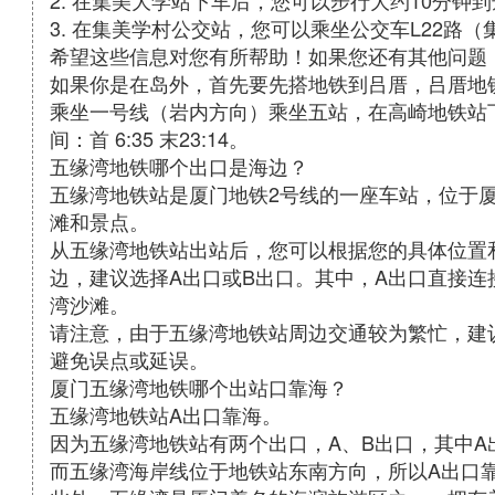
2. 在集美大学站下车后，您可以步行大约10分钟
3. 在集美学村公交站，您可以乘坐公交车L22路
希望这些信息对您有所帮助！如果您还有其他问题
如果你是在岛外，首先要先搭地铁到吕厝，吕厝地
乘坐一号线（岩内方向）乘坐五站，在高崎地铁站
间：首 6:35 末23:14。
五缘湾地铁哪个出口是海边？
五缘湾地铁站是厦门地铁2号线的一座车站，位于
滩和景点。
从五缘湾地铁站出站后，您可以根据您的具体位置
边，建议选择A出口或B出口。其中，A出口直接连
湾沙滩。
请注意，由于五缘湾地铁站周边交通较为繁忙，建
避免误点或延误。
厦门五缘湾地铁哪个出站口靠海？
五缘湾地铁站A出口靠海。
因为五缘湾地铁站有两个出口，A、B出口，其中A
而五缘湾海岸线位于地铁站东南方向，所以A出口