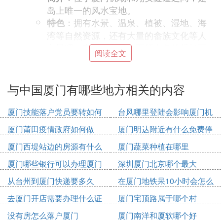
岛上唯一的风水宝地。
：拥有水景、温泉、植被、湿地、海
特色
湾等自然资源，还有大量的畲族文化等人
文景观。夜晚的夜景在五颜六色的桥灯下
阅读全文
更显失落与浪漫。
：
厦门大学
与中国厦门有哪些地方相关的内容
：依山傍海，被誉为“中国最美校园之
简介
一”。
厦门技能落户党员要转如何
台风哪里登陆会影响厦门机
：校园内有芙蓉湖、情人谷等景点，
特色
办理
场
安静浪漫。建筑中西合璧，值得欣赏。
厦门莆田疫情政府如何做
厦门明达附近有什么免费停
：
中山路
车位
厦门西堤站边的房源有什么
厦门蔬菜种植在哪里
：厦门老城区，近代历史风貌展示较
简介
厦门哪些银行可以办理厦门
深圳厦门北京哪个最大
为完整。
市民卡
从台州到厦门快递要多久
在厦门地铁呆10小时会怎么
：有众多南洋骑楼建筑，丰富多彩的L
特色
收费
ED夜景，种类繁多的闽台特色小吃。古老
去厦门开店需要办理什么证
厦门宅顶路属于哪个村
的南音在小巷和街区回荡。
件
没有房怎么落户厦门
厦门南洋和厦软哪个好
**
：