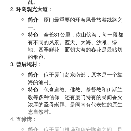
乱。
：
环岛观光大道
：厦门最重要的环海风景旅游线路之
简介
一。
：全长31公里，依山傍海，每一段都
特色
有不同的风景。蓝天、大海、沙滩、绿
地、四季鲜花，面朝大海的春花是最贴切
的形容。
：
曾厝埯村
：位于厦门岛东南部，原本是一个靠
简介
海的渔村。
：包含道教、佛教、基督教和伊斯兰
特色
教等多种信仰，还有厦门特有的民间香火
浓厚的圣母崇拜。是闽南有代表性的原生
态自然村。
：
五缘湾
：位于厦门机场和翔安隧道之间，是
简介