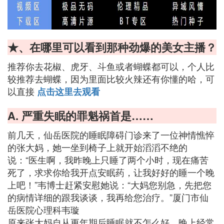
★、在哪里可以看到那种劲爆的美女主播？
推荐你去花椒、虎牙、斗鱼或者蝴蝶都可以，个人比
较推荐去蝴蝶，因为里面比较火辣还有你懂的哈，可
以直接
点击这里去观看
A. 严重失眠的罪魁祸首是……
前几天，仙岳医院的睡眠障碍门诊来了一位神情憔悴
的张大妈，她一坐到椅子上就开始滔滔不绝的
说：“医生啊，我昨晚上只睡了两个小时，现在痛苦
死了，求求你给我开点安眠药，让我好好的睡一个晚
上吧！”韦博士赶紧安慰她说：“大妈您别急，先把您
的病情详细的跟我谈谈，我再给您治疗。”厦门市仙
岳医院心理科韦璇
原来张大妈自从更年期后睡眠就不怎么好，晚上经常