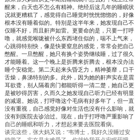
醒来，白天也不怎么有精神。绝经后这几年的睡眠状
况就更糟糕了，感觉得自己睡觉时恍恍惚惚的，好像
根本没有睡着似的。特别是这半年来，她发现自己不
仅睡不好，而且鼾声如雷。更要命的是，只要一打呼
噜，就感觉喉咙被什么东西堵住似的，喘不上气来，
心跳得特别快，像是快要窒息的感觉，常常会把自己
憋醒。一旦憋醒，她只有换个姿势继续睡，过了很久
才能睡着。这一个晚上是折腾来折腾去，根本没办法
睡个安稳觉。第二天起来头昏乏力，精神萎靡，口干
舌燥，鼻涕特别的多。此外，因为她的鼾声实在是震
耳欲聋，别人隔着房门都能听得一清二楚，她自己更
是被吵得厉害，久而久之她发现自己听力已经有明显
的减退。她说，打呼噜这个毛病有好多年了，但一直
没有重视，自己感觉好像对生活也没有什么影响，就
没有到医院去诊治过。现在，由于打呼噜严重影响了
自己的睡眠和听力，才想起来要去医院看病。
谈完这些，张大妈又说：“韦博士，我好久没睡过安
稳觉了，实在是太难受了，你就给我开点安眠药吧，