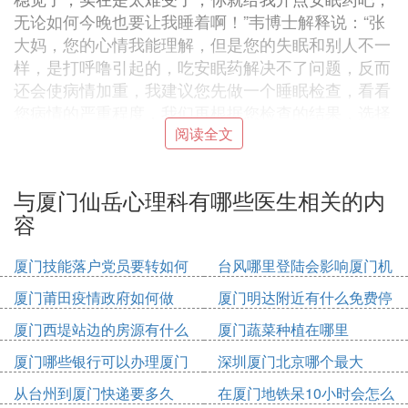
无论如何今晚也要让我睡着啊！”韦博士解释说：“张
大妈，您的心情我能理解，但是您的失眠和别人不一
样，是打呼噜引起的，吃安眠药解决不了问题，反而
还会使病情加重，我建议您先做一个睡眠检查，看看
您病情的严重程度，我们再根据您检查的结果，选择
最适合您的治疗方法，您看好吗？”张大妈同意了，
阅读全文
当晚就在仙乐医院做了多导睡眠监测。
没过多久，检查结果就出来了，张大妈的睡眠果然非
与厦门仙岳心理科有哪些医生相关的内
常糟糕，在床上躺了八九个小时，但有效的睡眠时间
容
才四个小时。因为打鼾，她没办法进入深睡眠，几乎
都是浅睡眠，而且常常是一睡着就被憋醒，整个晚上
厦门技能落户党员要转如何
台风哪里登陆会影响厦门机
醒来很多次。有时半夜被憋醒后就很难再次入睡了，
办理
场
要花一两个小时再能勉强睡着。她夜里打鼾的时间占
厦门莆田疫情政府如何做
厦门明达附近有什么免费停
整夜睡眠时间的百分之四十五，而且鼾声如雷，还很
车位
厦门西堤站边的房源有什么
厦门蔬菜种植在哪里
多次出现了呼吸暂停的现象。韦医生说，像张大妈这
样的老年女性，因为打呼噜而失眠的人不在少数，需
厦门哪些银行可以办理厦门
深圳厦门北京哪个最大
要引起大家的重视。
市民卡
从台州到厦门快递要多久
在厦门地铁呆10小时会怎么