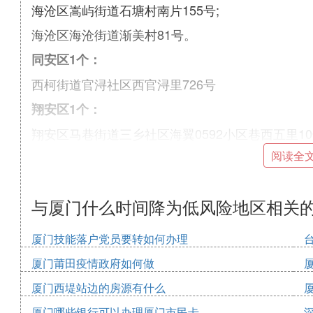
海沧区嵩屿街道石塘村南片155号;
海沧区海沧街道渐美村81号。
同安区1个：
西柯街道官浔社区西官浔里726号
翔安区1个：
翔安区马巷街道三乡社区海翼0592小区巷西五里1
阅读全
集美区11个：
集美区后溪镇第二农场后塘社72号；
与厦门什么时间降为低风险地区相关
集美区侨英街道凤林中路78号
集美区杏滨街道西滨社区山后张中路63号
厦门技能落户党员要转如何办理
集美区灌口镇深青里508号；
厦门莆田疫情政府如何做
集美区灌口镇黄庄三里235号
厦门西堤站边的房源有什么
集美区侨英街道乐安西里55号;
厦门哪些银行可以办理厦门市民卡