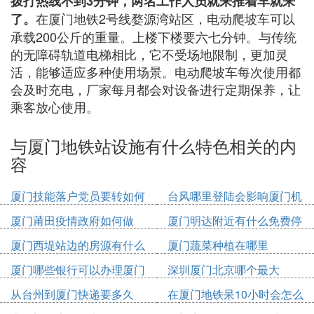
拨打热线不到3分钟，两名工作人员就来推着车就来
在厦门地铁2号线婺源湾站区，电动爬坡车可以
了。
承载200公斤的重量。上楼下楼要六七分钟。与传统
的无障碍轨道电梯相比，它不受场地限制，更加灵
活，能够适应多种使用场景。电动爬坡车每次使用都
会及时充电，厂家每月都会对设备进行定期保养，让
乘客放心使用。
与厦门地铁站设施有什么特色相关的内
容
厦门技能落户党员要转如何
台风哪里登陆会影响厦门机
办理
场
厦门莆田疫情政府如何做
厦门明达附近有什么免费停
车位
厦门西堤站边的房源有什么
厦门蔬菜种植在哪里
厦门哪些银行可以办理厦门
深圳厦门北京哪个最大
市民卡
从台州到厦门快递要多久
在厦门地铁呆10小时会怎么
收费