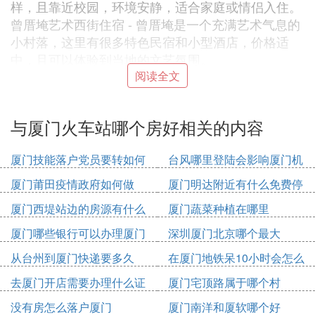
样，且靠近校园，环境安静，适合家庭或情侣入住。
曾厝埯艺术西街住宿 - 曾厝埯是一个充满艺术气息的
小村落，这里有很多特色民宿和小型酒店，价格适
中，且可以体验到当地的文艺氛围。
选择度假酒店时，除了考虑价格因素，还应考虑地理
阅读全文
位置、交通便利性、周边环境和个人需求等。建议在
预订前通过在线旅游平台查看用户评价和房间照片，
与厦门火车站哪个房好相关的内容
以便做出更合适的选择。此外，旅游淡季预订酒店通
常能享受到更优惠的价格。
厦门技能落户党员要转如何
台风哪里登陆会影响厦门机
办理
场
❷ 厦门火车站附近酒店哪里比较便宜
厦门莆田疫情政府如何做
厦门明达附近有什么免费停
车位
您好，根据您的要求，为您查询到以下入住好评率较
厦门西堤站边的房源有什么
厦门蔬菜种植在哪里
高的酒店，请您参考
厦门哪些银行可以办理厦门
深圳厦门北京哪个最大
厦门梦之旅酒店公寓
市民卡
从台州到厦门快递要多久
在厦门地铁呆10小时会怎么
地址：思明区厦禾路913号（火车站华星大厦26楼
收费
H、L单元）每晚¥138起，使用消费券可以获得返现2
去厦门开店需要办理什么证
厦门宅顶路属于哪个村
0元。厦门梦之旅酒店公寓是一家温馨的家庭旅馆，
件
没有房怎么落户厦门
厦门南洋和厦软哪个好
坐落于厦门市火车站华星大厦26楼， BRT、沃尔