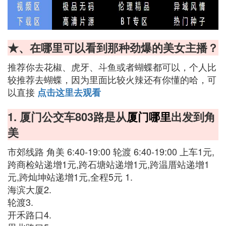
★、在哪里可以看到那种劲爆的美女主播？
推荐你去花椒、虎牙、斗鱼或者蝴蝶都可以，个人比
较推荐去蝴蝶，因为里面比较火辣还有你懂的哈，可
以直接
点击这里去观看
1. 厦门公交车803路是从
厦门哪里
出发到角
美
市郊线路 角美 6:40-19:00 轮渡 6:40-19:00 上车1元,
跨商检站递增1元,跨石塘站递增1元,跨温厝站递增1
元,跨灿坤站递增1元,全程5元 1.
海滨大厦2.
轮渡3.
开禾路口4.