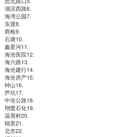
思北路口5.
湖滨西路6.
海湾公园7.
东渡8.
商检9.
石塘10.
鑫星河11.
海沧医院12.
海六路13.
海沧建行14.
海沧房产15.
钟山16.
芦坑17.
中沧公路18.
翔鹭石化19.
温厝村20.
锦里21.
北市22.