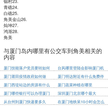
镅村23.
青礁24.
白礁25.
角美金山26.
灿坤27.
鸿渐28.
角美
与厦门岛内哪里有公交车到角美相关的
内容
厦门技能落户党员要转如何
台风哪里登陆会影响厦门机
办理
场
厦门莆田疫情政府如何做
厦门明达附近有什么免费停
车位
厦门西堤站边的房源有什么
厦门蔬菜种植在哪里
厦门哪些银行可以办理厦门
深圳厦门北京哪个最大
市民卡
从台州到厦门快递要多久
在厦门地铁呆10小时会怎么
收费