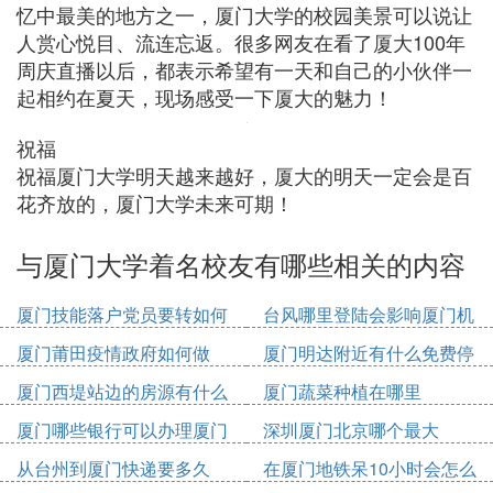
忆中最美的地方之一，厦门大学的校园美景可以说让
人赏心悦目、流连忘返。很多网友在看了厦大100年
周庆直播以后，都表示希望有一天和自己的小伙伴一
起相约在夏天，现场感受一下厦大的魅力！
祝福
祝福厦门大学明天越来越好，厦大的明天一定会是百
花齐放的，厦门大学未来可期！
与厦门大学着名校友有哪些相关的内容
厦门技能落户党员要转如何
台风哪里登陆会影响厦门机
办理
场
厦门莆田疫情政府如何做
厦门明达附近有什么免费停
车位
厦门西堤站边的房源有什么
厦门蔬菜种植在哪里
厦门哪些银行可以办理厦门
深圳厦门北京哪个最大
市民卡
从台州到厦门快递要多久
在厦门地铁呆10小时会怎么