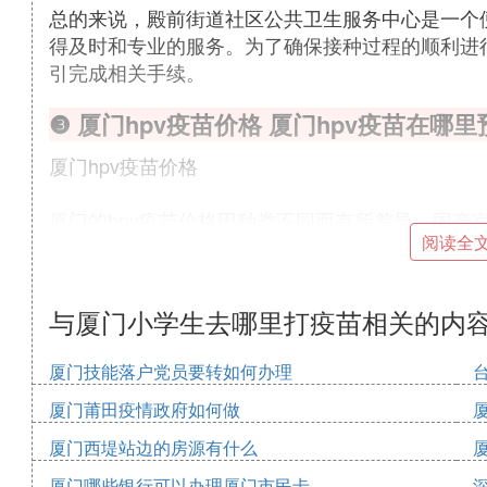
总的来说，殿前街道社区公共卫生服务中心是一个
得及时和专业的服务。为了确保接种过程的顺利进
引完成相关手续。
❸ 厦门hpv疫苗价格 厦门hpv疫苗在哪里
厦门hpv疫苗价格
厦门的hpv疫苗价格因种类不同而有所差异。国产宫
阅读全
岁的青少年，全程接种费用为658元。
进口疫苗方面，九价hpv疫苗单支价格为1298元/
与厦门小学生去哪里打疫苗相关的内
务费。
厦门技能落户党员要转如何办理
四价hpv疫苗的费用为2469元/3针，二价hpv疫苗则为
厦门莆田疫情政府如何做
值得注意的是，接种费用是一次性支付的，但在接
厦门西堤站边的房源有什么
排好。
厦门哪些银行可以办理厦门市民卡