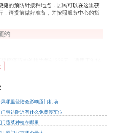
便捷的预防针接种地点，居民可以在这里获
行，请提前做好准备，并按照服务中心的指
预约
颈癌疫苗的价格为每针329元，适用于9-14
文
剂次，全程接种共需3984元，其中包括接种服
容
台风哪里登陆会影响厦门机场
1815元/3针。
厦门明达附近有什么免费停车位
种第一针后，后续两针的接种通常会提前安
厦门蔬菜种植在哪里
深圳厦门北京哪个最大