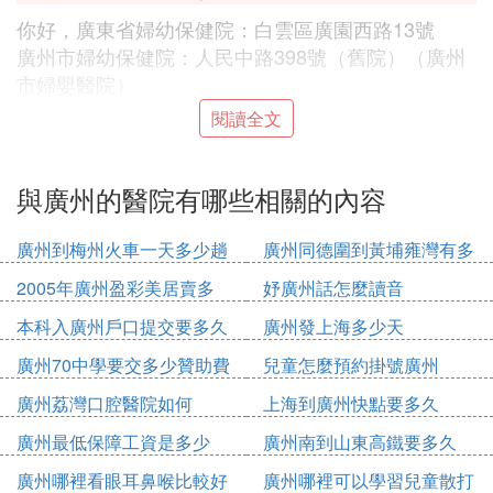
你好，廣東省婦幼保健院：白雲區廣園西路13號
廣州市婦幼保健院：人民中路398號（舊院）（廣州
市婦嬰醫院）
廣州市婦幼保健院：金穗路9號（新院）
閱讀全文
天河區婦幼保健院：廣東省廣州市天河區天河北路36
7號
與廣州的醫院有哪些相關的內容
⑶ 廣州市有哪些知名的三甲醫院
廣州到梅州火車一天多少趟
廣州同德圍到黃埔雍灣有多
廣州市知名的三甲醫院有：中山一院、中山二院、中
少公里
2005年廣州盈彩美居賣多
妤廣州話怎麼讀音
山三院、廣葯附屬醫院、廣州中醫葯大學附屬第一醫
少錢
院等。
本科入廣州戶口提交要多久
廣州發上海多少天
中山大學附屬第一醫院，簡稱中山一院，位於廣東省
廣州70中學要交多少贊助費
兒童怎麼預約掛號廣州
廣州市中山二路58號，醫院始建於1910年。
廣州荔灣口腔醫院如何
上海到廣州快點要多久
2018年12月4日，被國家衛健委公布為首批腫瘤多學
廣州最低保障工資是多少
廣州南到山東高鐵要多久
科診療試點醫院。2019年11月10日，復旦版《2018
2020
年度中國醫院排行榜》發布，中山大學附屬第一醫院
廣州哪裡看眼耳鼻喉比較好
廣州哪裡可以學習兒童散打