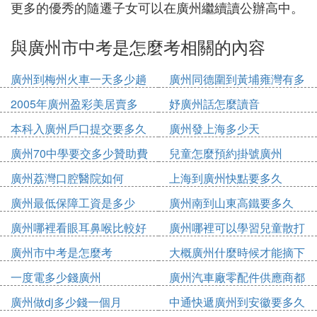
更多的優秀的隨遷子女可以在廣州繼續讀公辦高中。
與廣州市中考是怎麼考相關的內容
廣州到梅州火車一天多少趟
廣州同德圍到黃埔雍灣有多
少公里
2005年廣州盈彩美居賣多
妤廣州話怎麼讀音
少錢
本科入廣州戶口提交要多久
廣州發上海多少天
廣州70中學要交多少贊助費
兒童怎麼預約掛號廣州
廣州荔灣口腔醫院如何
上海到廣州快點要多久
廣州最低保障工資是多少
廣州南到山東高鐵要多久
2020
廣州哪裡看眼耳鼻喉比較好
廣州哪裡可以學習兒童散打
廣州市中考是怎麼考
大概廣州什麼時候才能摘下
口罩
一度電多少錢廣州
廣州汽車廠零配件供應商都
有哪些
廣州做dj多少錢一個月
中通快遞廣州到安徽要多久