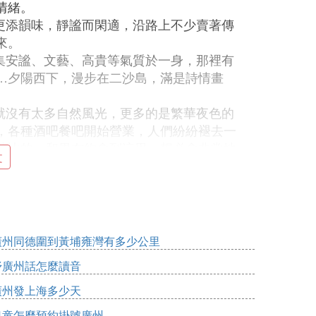
情緒。
更添韻味，靜謐而閑適，沿路上不少賣著傳
來。
集安謐、文藝、高貴等氣質於一身，那裡有
…夕陽西下，漫步在二沙島，滿是詩情畫
就沒有太多自然風光，更多的是繁華夜色的
，各種酒吧餐吧開始營業，人們紛紛褪去一
法比的，和男友約會到這里，想必會非常地
文
美景，心裡不由得感慨，「人生得意須盡歡
廣州同德圍到黃埔雍灣有多少公里
夜遊，江邊的夜景永遠是最迷人的！2：登上
底了，3：爬白雲山吧，最省錢的方法，把廣
妤廣州話怎麼讀音
夜遊的夜景最吸引人了，在廣州一定要去一
廣州發上海多少天
兒童怎麼預約掛號廣州