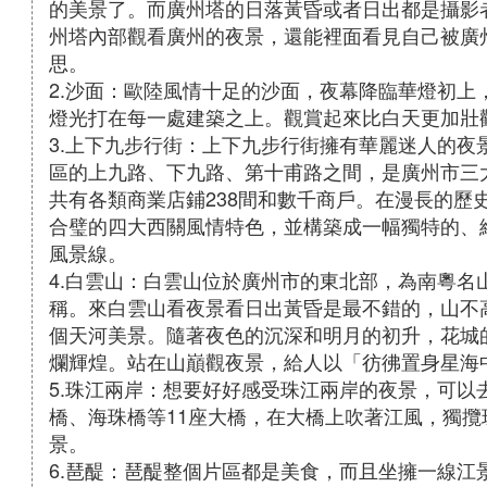
的美景了。而廣州塔的日落黃昏或者日出都是攝影
州塔內部觀看廣州的夜景，還能裡面看見自己被廣
思。
2.沙面：歐陸風情十足的沙面，夜幕降臨華燈初上
燈光打在每一處建築之上。觀賞起來比白天更加壯
3.上下九步行街：上下九步行街擁有華麗迷人的夜
區的上九路、下九路、第十甫路之間，是廣州市三大
共有各類商業店鋪238間和數千商戶。在漫長的歷
合璧的四大西關風情特色，並構築成一幅獨特的、
風景線。
4.白雲山：白雲山位於廣州市的東北部，為南粵名
稱。來白雲山看夜景看日出黃昏是最不錯的，山不
個天河美景。隨著夜色的沉深和明月的初升，花城
爛輝煌。站在山巔觀夜景，給人以「彷彿置身星海
5.珠江兩岸：想要好好感受珠江兩岸的夜景，可以
橋、海珠橋等11座大橋，在大橋上吹著江風，獨
景。
6.琶醍：琶醍整個片區都是美食，而且坐擁一線江