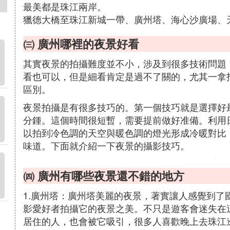
最美都是珠江兩岸。
獵德大橋至珠江新城一帶、廣州塔、海心沙廣場、
㈢ 廣州哪裡的夜景好看
其實夜景的拍攝難度並不小，涉及到很多技術問題
看也可以，但是細看肯定是過不了關的，尤其一拿
區別。
夜景拍攝是有很多技巧的。第一個技巧就是選擇好最
分鍾。這個時間很短暫，需要提前做好准備。利用
以拍到冷色調的天空與暖色調的燈光形成冷暖對比
味道。下面就介紹一下夜景的攝影技巧。
㈣ 廣州有哪些夜景還不錯的地方
1.廣州塔：廣州塔美麗的夜景，著實讓人感覺到了
影愛好者拍攝它的夜景之美。不只是遊客會迷失在
居住的人，也會被它吸引，很多人喜歡晚上去珠江