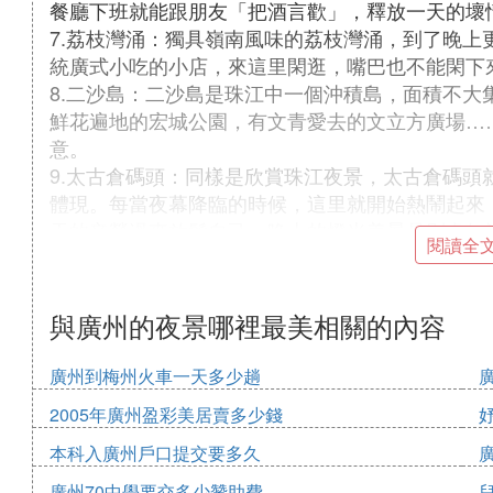
餐廳下班就能跟朋友「把酒言歡」，釋放一天的壞
7.荔枝灣涌：獨具嶺南風味的荔枝灣涌，到了晚上
統廣式小吃的小店，來這里閑逛，嘴巴也不能閑下
8.二沙島：二沙島是珠江中一個沖積島，面積不大
鮮花遍地的宏城公園，有文青愛去的文立方廣場…
意。
9.太古倉碼頭：同樣是欣賞珠江夜景，太古倉碼頭
體現。每當夜幕降臨的時候，這里就開始熱鬧起來
天的辛勞過來放鬆自己。晚上的燈光美景是別處無
閱讀全
浪漫。累了坐在沿江酒吧喝一杯，享受五光十色的
莫使金樽空對月」。
與廣州的夜景哪裡最美相關的內容
㈤ 廣州最美的夜景是
廣州到梅州火車一天多少趟
你想欣賞廣州最美的夜景有3個方法，第一：珠江
廣州塔（小蠻腰），可以將市內漂亮的夜景放在眼
2005年廣州盈彩美居賣多少錢
州所有夜景都盡覽了，不過我個人認為，還是珠江
本科入廣州戶口提交要多久
試！
廣州70中學要交多少贊助費