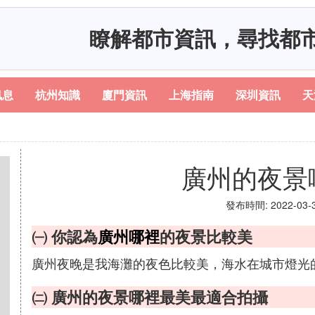
瞭解都市資訊，尋找都
訊息
杭州知識
廈門資訊
上海指南
深圳資訊
天
廣州的夜景
發布時間: 2022-03-30
㈠ 你認為
廣州哪裡
的夜景比較美
廣州夜晚是我海灘的夜色比較美，海水在城市燈光
㈡ 廣州的夜景哪裡最美最適合拍攝