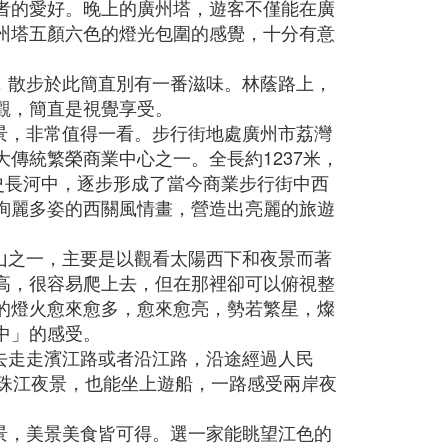
者的愛好。晚上的廣州塔，遊客不僅能在廣
州塔五顏六色的燈光包圍的感覺，十分有意
，散步於此簡直別有一番滋味。林蔭路上，
觀，簡直是視覺享受。
景，非常值得一看。步行街地處廣州市荔灣
傳統繁榮商業中心之一。全長約1237米，
史長河中，逐步形成了當今商業步行街中西
絢麗多姿的西關風情畫，營造出亮麗的旅遊
山之一，主要是以觀看太陽西下和夜景而著
高，很容易爬上去，但在那裡卻可以俯視整
的燈火愈來愈多，愈來愈亮，勢若繁星，燦
中」的感受。
去走走濱江路或者沿江路，沿途經過人民
攬珠江夜景，也能坐上遊船，一路感受兩岸夜
景，美景美食皆可得。選一家能眺望江色的