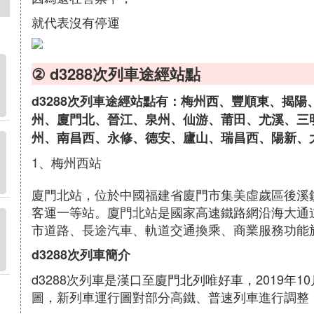
就代表沒有停運
② d3288次列車途經站點
d3288次列車途經站點有：梅州西、豐順東、揭
州、廈門北、晉江、泉州、仙游、莆田、尤溪、三
州、南昌西、永修、德安、廬山、瑞昌西、陽新、
1、梅州西站
廈門北站，位於中國福建省廈門市集美虛歲區後溪
客運一等站。廈門北站是國家高速鐵路網沿海大通
市道路、長途汽車、軌道交通換乘、商業服務功能
d3288次列車簡介
d3288次列車是漢口至廈門北列唯好車，2019年
圖，新列車運行圖對部分高鐵、普速列車進行調整