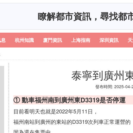
瞭解都市資訊，尋找都
訊息
杭州知識
廈門資訊
上海指南
深圳資訊
天
走
泰寧到廣州
發布時間: 2025-04-22
① 動車福州南到廣州東D3319是否停運
目前看明天也就是2022年5月11日，
福州南站到廣州的東站的D3319次列車正常運營的
因為還在售票中，