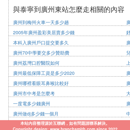
與泰寧到廣州東站怎麼走相關的內容
廣州到梅州火車一天多少趟
2005年廣州盈彩美居賣多少錢
本科入廣州戶口提交要多久
廣州70中學要交多少贊助費
廣州荔灣口腔醫院如何
廣州最低保障工資是多少2020
廣州哪裡看眼耳鼻喉比較好
廣州市中考是怎麼考
一度電多少錢廣州
廣州做dj多少錢一個月
本站內容整理源於互聯網，如有問題請聯系解決。
Copyright design: www.branchsmith.com since 2022